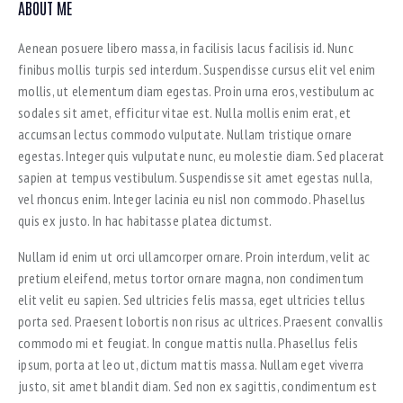
ABOUT ME
Aenean posuere libero massa, in facilisis lacus facilisis id. Nunc
finibus mollis turpis sed interdum. Suspendisse cursus elit vel enim
mollis, ut elementum diam egestas. Proin urna eros, vestibulum ac
sodales sit amet, efficitur vitae est. Nulla mollis enim erat, et
accumsan lectus commodo vulputate. Nullam tristique ornare
egestas. Integer quis vulputate nunc, eu molestie diam. Sed placerat
sapien at tempus vestibulum. Suspendisse sit amet egestas nulla,
vel rhoncus enim. Integer lacinia eu nisl non commodo. Phasellus
quis ex justo. In hac habitasse platea dictumst.
Nullam id enim ut orci ullamcorper ornare. Proin interdum, velit ac
pretium eleifend, metus tortor ornare magna, non condimentum
elit velit eu sapien. Sed ultricies felis massa, eget ultricies tellus
porta sed. Praesent lobortis non risus ac ultrices. Praesent convallis
commodo mi et feugiat. In congue mattis nulla. Phasellus felis
ipsum, porta at leo ut, dictum mattis massa. Nullam eget viverra
justo, sit amet blandit diam. Sed non ex sagittis, condimentum est