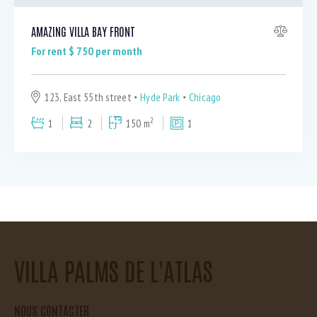
AMAZING VILLA BAY FRONT
For rent $
750
per month
123, East 55th street
Hyde Park
Chicago
2
1
2
150 m
1
VILLA PALMS DE L'ATLAS
NOUS CONTACTER