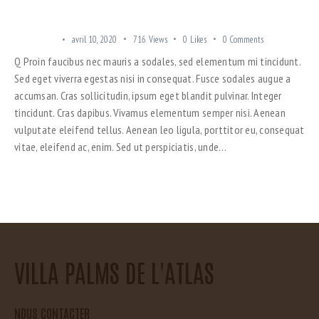
2 BEDROOM APARTMENTS IN CHICAGO ARE FREE FOR RENT
LUXE LOFT
avril 10, 2020
716
Views
0
Likes
0
Comments
Q Proin faucibus nec mauris a sodales, sed elementum mi tincidunt.
Sed eget viverra egestas nisi in consequat. Fusce sodales augue a
accumsan. Cras sollicitudin, ipsum eget blandit pulvinar. Integer
tincidunt. Cras dapibus. Vivamus elementum semper nisi. Aenean
vulputate eleifend tellus. Aenean leo ligula, porttitor eu, consequat
vitae, eleifend ac, enim. Sed ut perspiciatis, unde…
VILLA PALMS DE L'ATLAS
NOUS CONTACTER