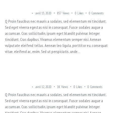
SOUNDPROOF TECHNOLOGIES IN MODERN APARTMENTS
TRENDING OFFERS
avril 13, 2020
857
Views
0
Likes
0
Comments
Q Proin faucibus nec mauris a sodales, sed elementum mi tincidunt.
Sed eget viverra egestas nisi in consequat. Fusce sodales augue a
accumsan. Cras sollicitudin, ipsum eget blandit pulvinar. Integer
tincidunt. Cras dapibus. Vivamus elementum semper nisi. Aenean
vulputate eleifend tellus. Aenean leo ligula, porttitor eu, consequat
vitae, eleifend ac, enim. Sed ut perspiciatis, unde…
3-STORY COMPLEX WITH A BUDGET SUNNY VIEW FLATS
TRENDING OFFERS
avril 12, 2020
1K
Views
0
Likes
0
Comments
Q Proin faucibus nec mauris a sodales, sed elementum mi tincidunt.
Sed eget viverra egestas nisi in consequat. Fusce sodales augue a
accumsan. Cras sollicitudin, ipsum eget blandit pulvinar. Integer
tincidunt. Cras dapibus. Vivamus elementum semper nisi. Aenean