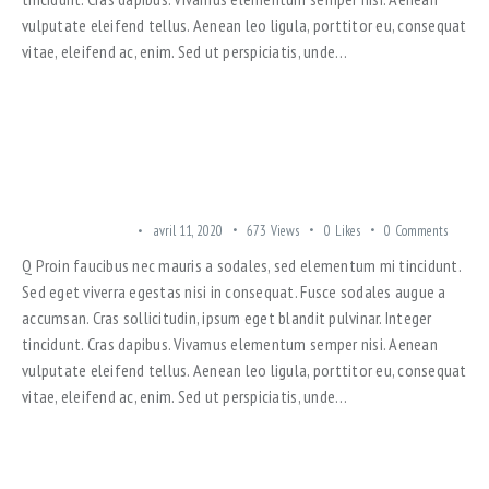
vulputate eleifend tellus. Aenean leo ligula, porttitor eu, consequat
vitae, eleifend ac, enim. Sed ut perspiciatis, unde…
2-STORY LOFT OR A MODERN PENTHOUSE? THE CHOICE IS
YOURS
TRENDING OFFERS
avril 11, 2020
673
Views
0
Likes
0
Comments
Q Proin faucibus nec mauris a sodales, sed elementum mi tincidunt.
Sed eget viverra egestas nisi in consequat. Fusce sodales augue a
accumsan. Cras sollicitudin, ipsum eget blandit pulvinar. Integer
tincidunt. Cras dapibus. Vivamus elementum semper nisi. Aenean
vulputate eleifend tellus. Aenean leo ligula, porttitor eu, consequat
vitae, eleifend ac, enim. Sed ut perspiciatis, unde…