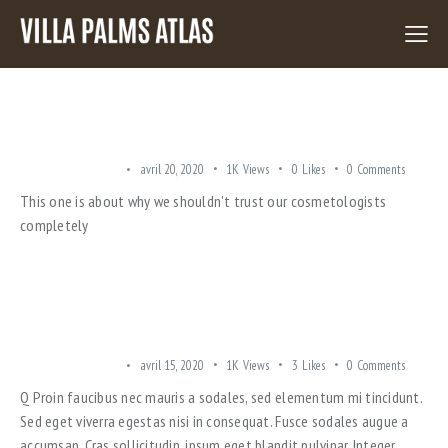
CONSTRUCTION INDUSTRY UPDATE: FAMILY APARTMENTS
TRENDING OFFERS
avril 20, 2020
1K
Views
0
Likes
0
Comments
This one is about why we shouldn't trust our cosmetologists
completely
SAFETY MEASURES IN MODERN APARTMENT COMPLEXES
TRENDING OFFERS
avril 15, 2020
1K
Views
3
Likes
0
Comments
Q Proin faucibus nec mauris a sodales, sed elementum mi tincidunt.
Sed eget viverra egestas nisi in consequat. Fusce sodales augue a
accumsan. Cras sollicitudin, ipsum eget blandit pulvinar. Integer