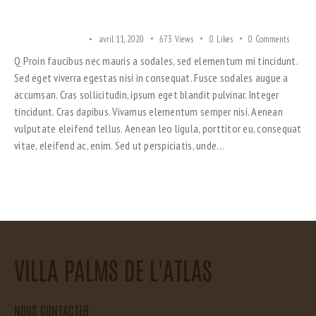
YOURS
TRENDING OFFERS
avril 11, 2020
673
Views
0
Likes
0
Comments
Q Proin faucibus nec mauris a sodales, sed elementum mi tincidunt.
Sed eget viverra egestas nisi in consequat. Fusce sodales augue a
accumsan. Cras sollicitudin, ipsum eget blandit pulvinar. Integer
tincidunt. Cras dapibus. Vivamus elementum semper nisi. Aenean
vulputate eleifend tellus. Aenean leo ligula, porttitor eu, consequat
vitae, eleifend ac, enim. Sed ut perspiciatis, unde…
VILLA PALMS DE L'ATLAS
NOUS CONTACTER