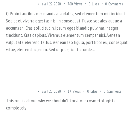
TRENDING OFFERS
avril 22, 2020
760
Views
0
Likes
0
Comments
Q Proin faucibus nec mauris a sodales, sed elementum mi tincidunt.
Sed eget viverra egestas nisi in consequat. Fusce sodales augue a
accumsan. Cras sollicitudin, ipsum eget blandit pulvinar. Integer
tincidunt. Cras dapibus. Vivamus elementum semper nisi. Aenean
vulputate eleifend tellus. Aenean leo ligula, porttitor eu, consequat
vitae, eleifend ac, enim. Sed ut perspiciatis, unde…
CONSTRUCTION INDUSTRY UPDATE: FAMILY APARTMENTS
TRENDING OFFERS
avril 20, 2020
1K
Views
0
Likes
0
Comments
This one is about why we shouldn't trust our cosmetologists
completely