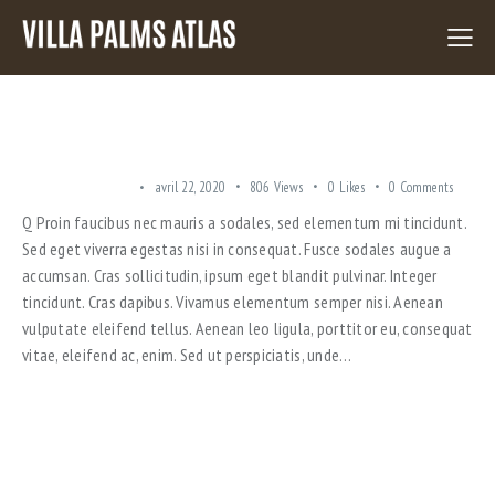
HOW DESIGNERS FIX THE SMALL SPACE ISSUES
TRENDING OFFERS
avril 22, 2020
806
Views
0
Likes
0
Comments
Q Proin faucibus nec mauris a sodales, sed elementum mi tincidunt.
Sed eget viverra egestas nisi in consequat. Fusce sodales augue a
accumsan. Cras sollicitudin, ipsum eget blandit pulvinar. Integer
tincidunt. Cras dapibus. Vivamus elementum semper nisi. Aenean
vulputate eleifend tellus. Aenean leo ligula, porttitor eu, consequat
vitae, eleifend ac, enim. Sed ut perspiciatis, unde…
A GREAT OPPORTUNITY TO INVEST IN A STUDIO APARTMENT!