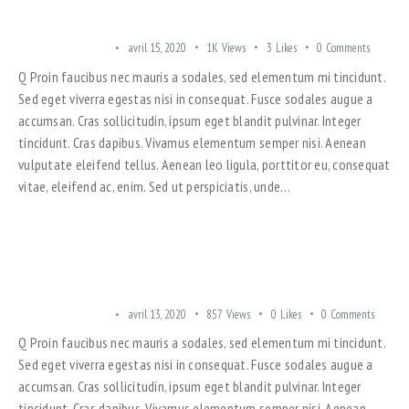
SAFETY MEASURES IN MODERN APARTMENT COMPLEXES
TRENDING OFFERS
avril 15, 2020
1K
Views
3
Likes
0
Comments
Q Proin faucibus nec mauris a sodales, sed elementum mi tincidunt.
Sed eget viverra egestas nisi in consequat. Fusce sodales augue a
accumsan. Cras sollicitudin, ipsum eget blandit pulvinar. Integer
tincidunt. Cras dapibus. Vivamus elementum semper nisi. Aenean
vulputate eleifend tellus. Aenean leo ligula, porttitor eu, consequat
vitae, eleifend ac, enim. Sed ut perspiciatis, unde…
SOUNDPROOF TECHNOLOGIES IN MODERN APARTMENTS
TRENDING OFFERS
avril 13, 2020
857
Views
0
Likes
0
Comments
Q Proin faucibus nec mauris a sodales, sed elementum mi tincidunt.
Sed eget viverra egestas nisi in consequat. Fusce sodales augue a
accumsan. Cras sollicitudin, ipsum eget blandit pulvinar. Integer
tincidunt. Cras dapibus. Vivamus elementum semper nisi. Aenean