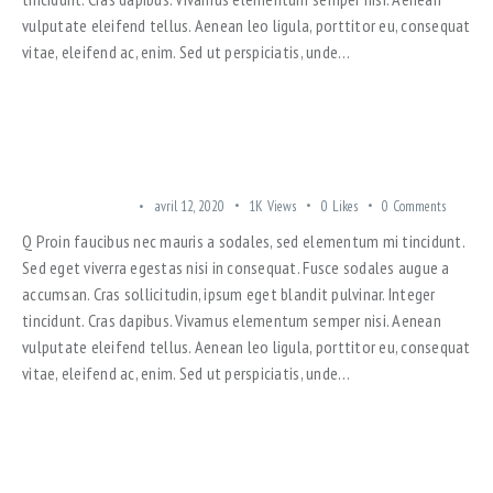
vulputate eleifend tellus. Aenean leo ligula, porttitor eu, consequat
vitae, eleifend ac, enim. Sed ut perspiciatis, unde…
3-STORY COMPLEX WITH A BUDGET SUNNY VIEW FLATS
TRENDING OFFERS
avril 12, 2020
1K
Views
0
Likes
0
Comments
Q Proin faucibus nec mauris a sodales, sed elementum mi tincidunt.
Sed eget viverra egestas nisi in consequat. Fusce sodales augue a
accumsan. Cras sollicitudin, ipsum eget blandit pulvinar. Integer
tincidunt. Cras dapibus. Vivamus elementum semper nisi. Aenean
vulputate eleifend tellus. Aenean leo ligula, porttitor eu, consequat
vitae, eleifend ac, enim. Sed ut perspiciatis, unde…
2-STORY LOFT OR A MODERN PENTHOUSE? THE CHOICE IS