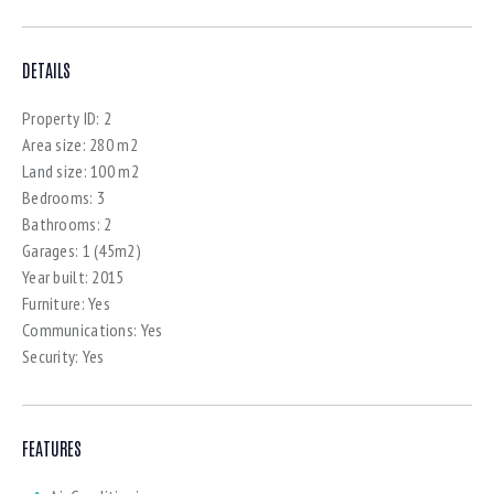
DETAILS
Property ID:
2
Area size:
280 m2
Land size:
100 m2
Bedrooms:
3
Bathrooms:
2
Garages:
1 (45m2)
Year built:
2015
Furniture:
Yes
Communications:
Yes
Security:
Yes
FEATURES