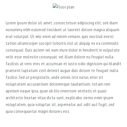
Lorem ipsum dolor sit amet, consectetuer adipiscing elit, sed diam
nonummy nibh euismod tincidunt ut laoreet dolore magna aliquam
erat volutpat. Ut wisi enim ad minim veniam, quis nostrud exerci
tation ullamcorper suscipit lobortis nisl ut aliquip ex ea commodo
consequat. Duis autem vel eum iriure dolor in hendrerit in vulputate
velit esse molestie consequat, vel illum dolore eu feugiat nulla
facilisis at vero eros et accumsan et iusto odio dignissim qui blandit
praesent luptatum zzril delenit augue duis dolore te feugait nulla
facilisi. Sed ut perspiciatis, unde omnis iste natus error sit
voluptatem accusantium doloremque laudantium, totam rem
aperiam eaque ipsa, quae ab illo inventore veritatis et quasi
architecto beatae vitae dicta sunt, explicabo. nemo enim ipsam
voluptatem, quia voluptas sit, aspernatur aut odit aut fugit, sed
quia consequuntur magni dolores eos.