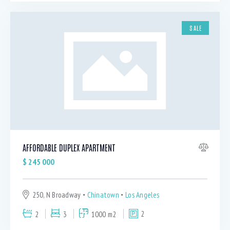
SALE
AFFORDABLE DUPLEX APARTMENT
$
245 000
250, N Broadway
Chinatown
Los Angeles
2
3
1000 m2
2