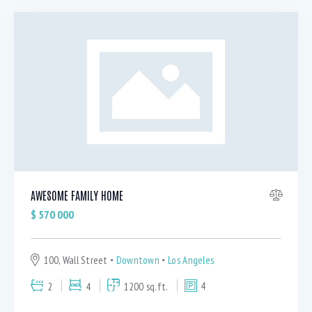
AWESOME FAMILY HOME
$
570 000
100, Wall Street
Downtown
Los Angeles
2
4
1200 sq.ft.
4