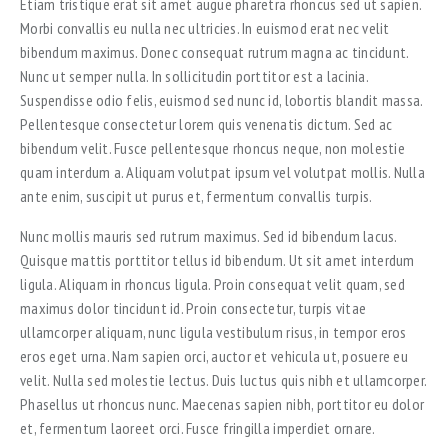
Etiam tristique erat sit amet augue pharetra rhoncus sed ut sapien.
Morbi convallis eu nulla nec ultricies. In euismod erat nec velit
bibendum maximus. Donec consequat rutrum magna ac tincidunt.
Nunc ut semper nulla. In sollicitudin porttitor est a lacinia.
Suspendisse odio felis, euismod sed nunc id, lobortis blandit massa.
Pellentesque consectetur lorem quis venenatis dictum. Sed ac
bibendum velit. Fusce pellentesque rhoncus neque, non molestie
quam interdum a. Aliquam volutpat ipsum vel volutpat mollis. Nulla
ante enim, suscipit ut purus et, fermentum convallis turpis.
Nunc mollis mauris sed rutrum maximus. Sed id bibendum lacus.
Quisque mattis porttitor tellus id bibendum. Ut sit amet interdum
ligula. Aliquam in rhoncus ligula. Proin consequat velit quam, sed
maximus dolor tincidunt id. Proin consectetur, turpis vitae
ullamcorper aliquam, nunc ligula vestibulum risus, in tempor eros
eros eget urna. Nam sapien orci, auctor et vehicula ut, posuere eu
velit. Nulla sed molestie lectus. Duis luctus quis nibh et ullamcorper.
Phasellus ut rhoncus nunc. Maecenas sapien nibh, porttitor eu dolor
et, fermentum laoreet orci. Fusce fringilla imperdiet ornare.