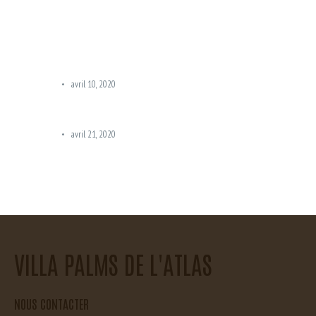
AN APARTMENT IN NYC?
CONSTRUCTION IS DELAYED
YOU MAY ALSO LIKE
LUXE LOFT
avril 10, 2020
2 BEDROOM APARTMENTS IN CHICAGO ARE FREE FOR RENT
LUXE LOFT
avril 21, 2020
SEARCHING FOR A 2-STORY LOFT IN 2021?
VILLA PALMS DE L'ATLAS
NOUS CONTACTER