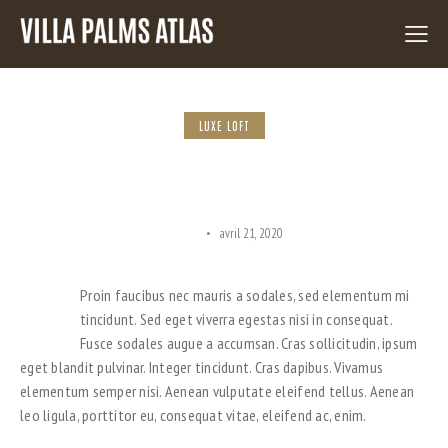
LUXE LOFT
MODERN ECO APARTMENT COMPLEXES
PROJECTS IN 2021
ADMIN
avril 21, 2020
Q
Proin faucibus nec mauris a sodales, sed elementum mi
tincidunt. Sed eget viverra egestas nisi in consequat.
Fusce sodales augue a accumsan. Cras sollicitudin, ipsum
eget blandit pulvinar. Integer tincidunt. Cras dapibus. Vivamus
elementum semper nisi. Aenean vulputate eleifend tellus. Aenean
leo ligula, porttitor eu, consequat vitae, eleifend ac, enim.