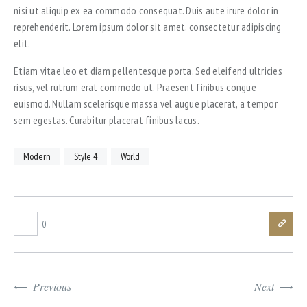
nisi ut aliquip ex ea commodo consequat. Duis aute irure dolor in
reprehenderit. Lorem ipsum dolor sit amet, consectetur adipiscing
elit.
Etiam vitae leo et diam pellentesque porta. Sed eleifend ultricies
risus, vel rutrum erat commodo ut. Praesent finibus congue
euismod. Nullam scelerisque massa vel augue placerat, a tempor
sem egestas. Curabitur placerat finibus lacus.
Modern
Style 4
World
0
Previous
Next
WHAT'S THE CHALLENGE TO FIND
WHAT TO DO IF THE COMPLEX