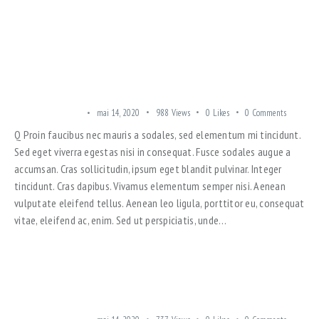
WHAT WE LIKE ABOUT OUR WORK AT ESTATE CENTER
SUBURBAN AREAS
mai 14, 2020
988
Views
0
Likes
0
Comments
Q Proin faucibus nec mauris a sodales, sed elementum mi tincidunt.
Sed eget viverra egestas nisi in consequat. Fusce sodales augue a
accumsan. Cras sollicitudin, ipsum eget blandit pulvinar. Integer
tincidunt. Cras dapibus. Vivamus elementum semper nisi. Aenean
vulputate eleifend tellus. Aenean leo ligula, porttitor eu, consequat
vitae, eleifend ac, enim. Sed ut perspiciatis, unde…
QUOTE POST