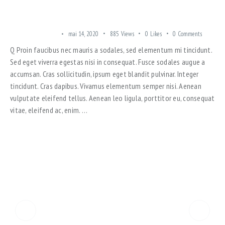
FAVORITE REAL ESTATE NEWS PODCASTS IN 2023
SUBURBAN AREAS
mai 14, 2020
885
Views
0
Likes
0
Comments
Q Proin faucibus nec mauris a sodales, sed elementum mi tincidunt.
Sed eget viverra egestas nisi in consequat. Fusce sodales augue a
accumsan. Cras sollicitudin, ipsum eget blandit pulvinar. Integer
tincidunt. Cras dapibus. Vivamus elementum semper nisi. Aenean
vulputate eleifend tellus. Aenean leo ligula, porttitor eu, consequat
vitae, eleifend ac, enim. …