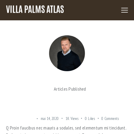
ADMIN
28
Articles Published
ARE APARTMENT COMPLEXES A GOOD INVESTMENT?
SUBURBAN AREAS
mai 14, 2020
1K
Views
0
Likes
0
Comments
Q Proin faucibus nec mauris a sodales, sed elementum mi tincidunt.