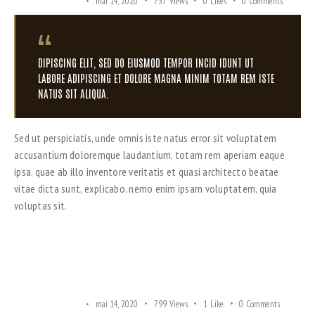
SUBURBAN AREAS
mai 14, 2020
737
Views
0
Likes
0
Comments
DIPISCING ELIT, SED DO EIUSMOD TEMPOR INCID IDUNT UT
LABORE ADIPISCING ET DOLORE MAGNA MINIM TOTAM REM ISTE
NATUS SIT ALIQUA.
Sed ut perspiciatis, unde omnis iste natus error sit voluptatem
accusantium doloremque laudantium, totam rem aperiam eaque
ipsa, quae ab illo inventore veritatis et quasi architecto beatae
vitae dicta sunt, explicabo. nemo enim ipsam voluptatem, quia
voluptas sit.
A FEW POSITIVE WAYS TO LOOK AT A RENOVATION
SUBURBAN AREAS
mai 14, 2020
799
Views
1
Like
0
Comments