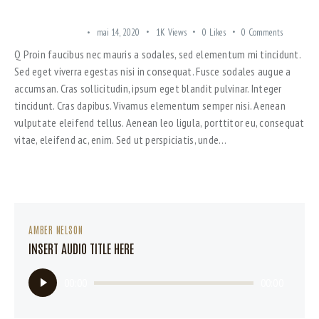
2-STORY APARTMENTS IN ATLANTA AND HOUSTON
SUBURBAN AREAS
mai 14, 2020
1K
Views
0
Likes
0
Comments
Q Proin faucibus nec mauris a sodales, sed elementum mi tincidunt.
Sed eget viverra egestas nisi in consequat. Fusce sodales augue a
accumsan. Cras sollicitudin, ipsum eget blandit pulvinar. Integer
tincidunt. Cras dapibus. Vivamus elementum semper nisi. Aenean
vulputate eleifend tellus. Aenean leo ligula, porttitor eu, consequat
vitae, eleifend ac, enim. Sed ut perspiciatis, unde…
AMBER NELSON
INSERT AUDIO TITLE HERE
Lecteur
00:00
00:00
audio