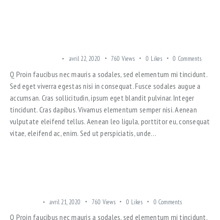
A GREAT OPPORTUNITY TO INVEST IN A STUDIO APARTMENT!
TRENDING OFFERS
avril 22, 2020
760
Views
0
Likes
0
Comments
Q Proin faucibus nec mauris a sodales, sed elementum mi tincidunt.
Sed eget viverra egestas nisi in consequat. Fusce sodales augue a
accumsan. Cras sollicitudin, ipsum eget blandit pulvinar. Integer
tincidunt. Cras dapibus. Vivamus elementum semper nisi. Aenean
vulputate eleifend tellus. Aenean leo ligula, porttitor eu, consequat
vitae, eleifend ac, enim. Sed ut perspiciatis, unde…
WHAT TO DO IF THE COMPLEX CONSTRUCTION IS DELAYED
LUXE LOFT
avril 21, 2020
760
Views
0
Likes
0
Comments
Q Proin faucibus nec mauris a sodales, sed elementum mi tincidunt.