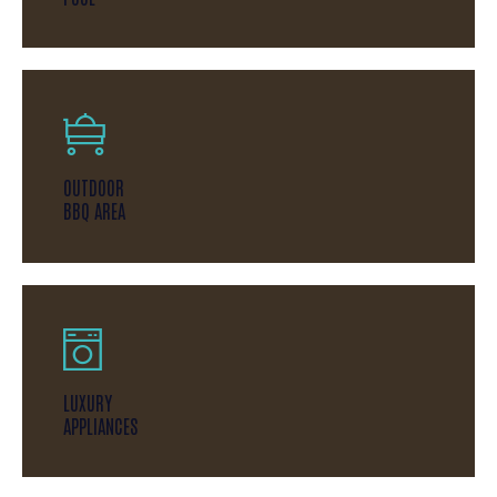
OUTDOOR
BBQ AREA
LUXURY
APPLIANCES