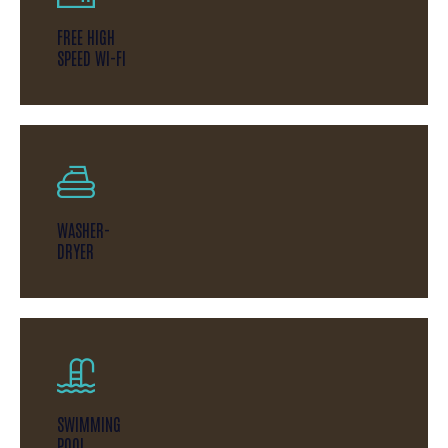
FREE HIGH
SPEED WI-FI
WASHER-
DRYER
SWIMMING
POOL